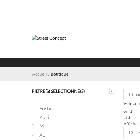
Accueil
Boutique
FILTRE(S) SÉLECTIONNÉ(S)
Voir co
Fushia
Grid
Kaki
Liste
Afficher
M
Product
XL
per