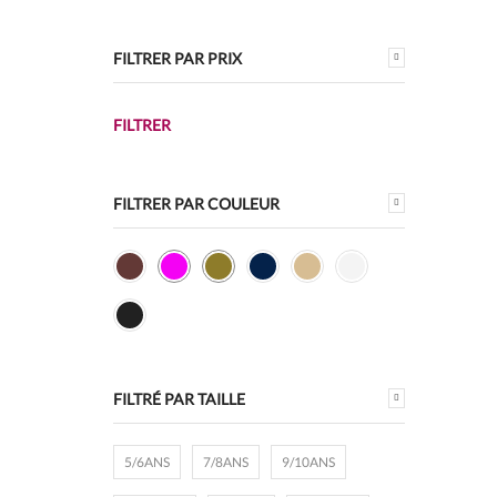
FILTRER PAR PRIX
Prix
Prix
FILTRER
min
max
FILTRER PAR COULEUR
FILTRÉ PAR TAILLE
5/6ANS
7/8ANS
9/10ANS