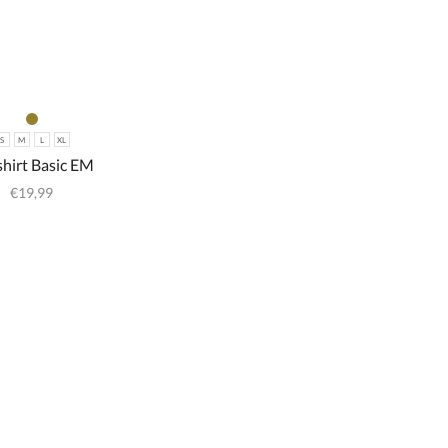
S
M
L
XL
shirt Basic EM
€
19,99