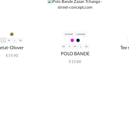
FEMME
HOMME
S
M
L
XL
etat-Olover
Tee 
XS
S
M
L
XL
POLO BANDE
€
19,90
€
19,80