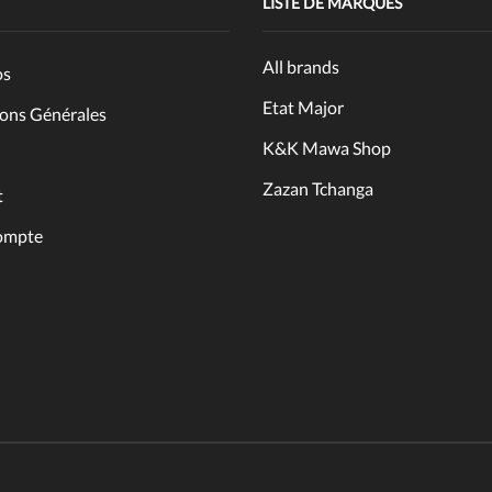
LISTE DE MARQUES
All brands
os
Etat Major
ons Générales
K&K Mawa Shop
Zazan Tchanga
t
ompte