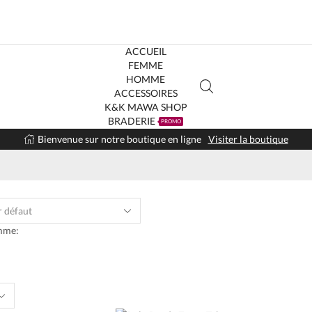
ACCUEIL
FEMME
HOMME
ACCESSOIRES
K&K MAWA SHOP
BRADERIE
PROMO
Bienvenue sur notre boutique en ligne
Visiter la boutique
mme:
s