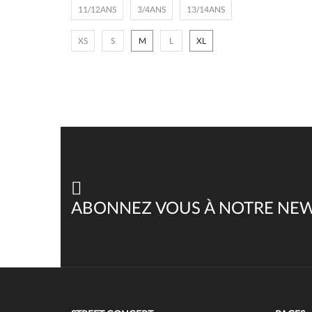
11/12ANS
3/4ANS
13/14ANS
XS
S
M
L
XL
ABONNEZ VOUS À NOTRE NE