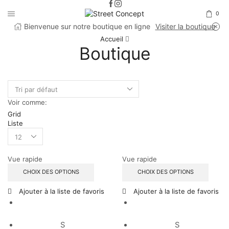
0
Bienvenue sur notre boutique en ligne
Visiter la boutique
Accueil
Boutique
Voir comme:
Grid
Liste
Products
per
page
Vue rapide
Vue rapide
CHOIX DES OPTIONS
CHOIX DES OPTIONS
Ajouter à la liste de favoris
Ajouter à la liste de favoris
S
S