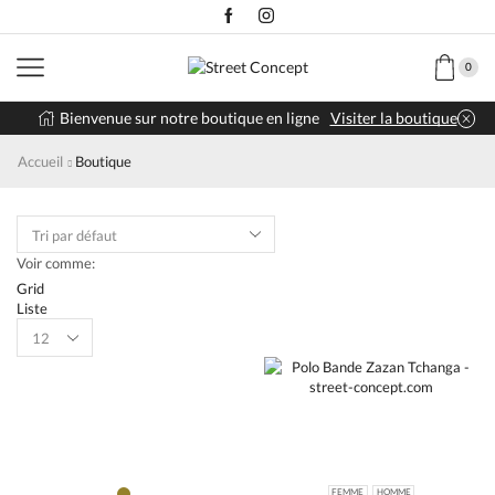
0
Bienvenue sur notre boutique en ligne
Visiter la boutique
Accueil
Boutique
Voir comme:
Grid
Liste
Products
per
page
FEMME
HOMME