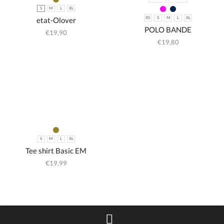
S
M
L
XL
etat-Olover
XS
S
M
L
XL
POLO BANDE
€
19,90
€
19,80
S
M
L
XL
Tee shirt Basic EM
€
19,99