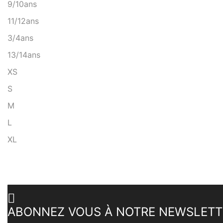
9/10ans
11/12ans
3/4ans
13/14ans
XS
S
M
L
XL
ABONNEZ VOUS À NOTRE NEWSLETT