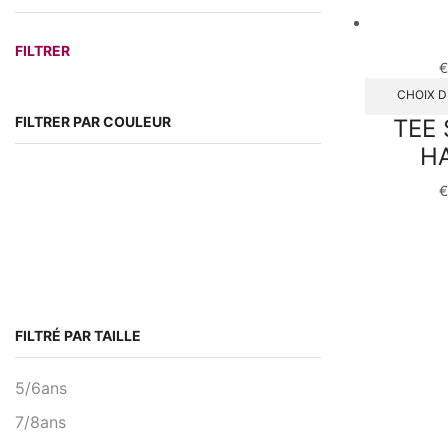
Prix
Prix
FILTRER
min
max
€
CHOIX D
FILTRER PAR COULEUR
TEE 
HA
€
FILTRÉ PAR TAILLE
5/6ans
7/8ans