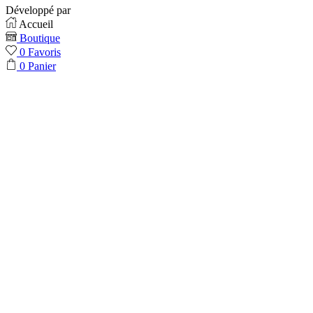
Développé par
Abbass Eid
Accueil
Boutique
0
Favoris
0
Panier