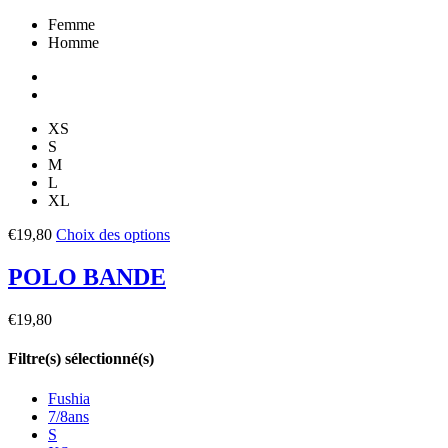
Femme
Homme
XS
S
M
L
XL
€
19,80
Choix des options
POLO BANDE
€
19,80
Filtre(s) sélectionné(s)
Fushia
7/8ans
S