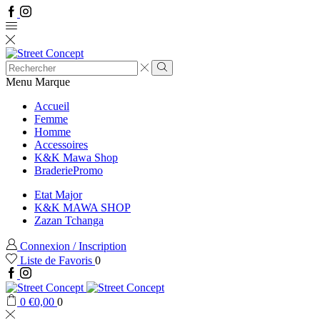
Facebook
Instagram
Search
input
Search
Menu
Marque
Accueil
Femme
Homme
Accessoires
K&K Mawa Shop
Braderie
Promo
Etat Major
K&K MAWA SHOP
Zazan Tchanga
Connexion / Inscription
Liste de Favoris
0
Facebook
Instagram
0
€
0,00
0