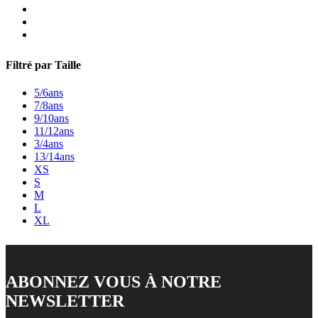
Marine
Blanc
Noir
Filtré par Taille
5/6ans
7/8ans
9/10ans
11/12ans
3/4ans
13/14ans
XS
S
M
L
XL
ABONNEZ VOUS À NOTRE
NEWSLETTER