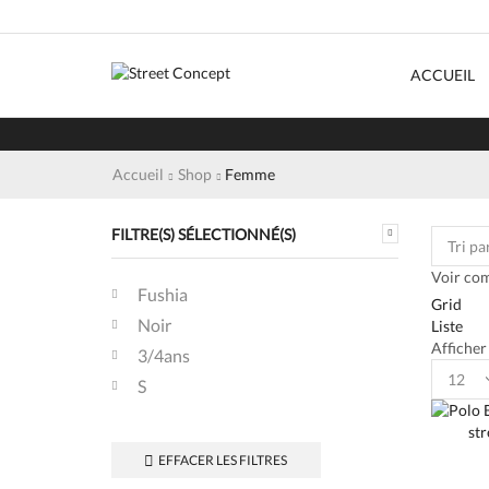
ACCUEIL
Accueil
Shop
Femme
FILTRE(S) SÉLECTIONNÉ(S)
Voir co
Fushia
Grid
Noir
Liste
Afficher
3/4ans
Product
S
per
page
EFFACER LES FILTRES