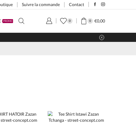
utique
Suivre la commande
Contact
€
0,00
E
0
0
PROMO