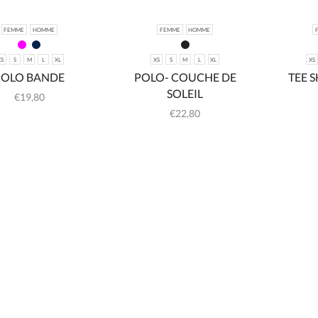
FEMME
HOMME
FEMME
HOMME
XS
S
M
L
XL
XS
S
M
L
XL
XS
POLO BANDE
POLO- COUCHE DE
TEE S
SOLEIL
€
19,80
€
22,80