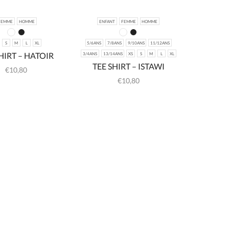
FEMME
HOMME
ENFANT
FEMME
HOMME
S
M
L
XL
5/6ANS
7/8ANS
9/10ANS
11/12ANS
HIRT – HATOIR
3/4ANS
13/14ANS
XS
S
M
L
XL
TEE SHIRT – ISTAWI
€
10,80
€
10,80