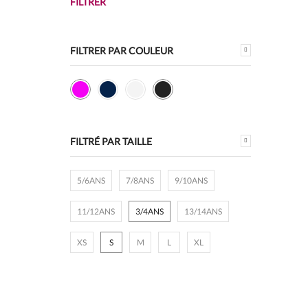
FILTRER
min
max
FILTRER PAR COULEUR
FILTRÉ PAR TAILLE
5/6ANS
7/8ANS
9/10ANS
11/12ANS
3/4ANS
13/14ANS
XS
S
M
L
XL