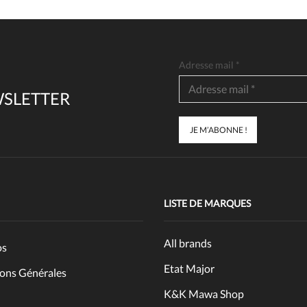
Adresse mail
*
WSLETTER
LISTE DE MARQUES
All brands
os
Etat Major
ons Générales
K&K Mawa Shop