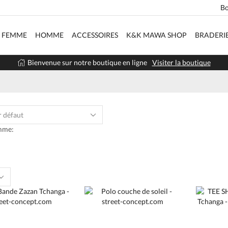
Bo
FEMME
HOMME
ACCESSOIRES
K&K MAWA SHOP
BRADERI
Bienvenue sur notre boutique en ligne
Visiter la boutique
mme:
s