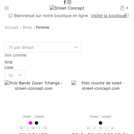
0
Bienvenue sur notre boutique en ligne
Visiter la boutique
Accueil
Shop
Femme
Voir comme:
Grid
Liste
Products
per
page
FEMME
HOMME
FEMME
HOMME
XS
S
M
L
XL
XS
S
M
L
XL