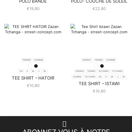
POLO BANDE
POLO- COUCHE DE SOLEIL
€
19,80
€
22,80
FEMME
HOMME
ENFANT
FEMME
HOMME
XS
S
M
L
XL
5/6ANS
7/8ANS
9/10ANS
11/12ANS
TEE SHIRT – HATOIR
3/4ANS
13/14ANS
XS
S
M
L
XL
TEE SHIRT – ISTAWI
€
10,80
€
10,80