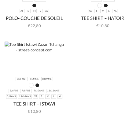
XS
S
M
L
XL
XS
S
M
L
XL
POLO- COUCHE DE SOLEIL
TEE SHIRT – HATOIR
€
22,80
€
10,80
ENFANT
FEMME
HOMME
5/6ANS
7/8ANS
9/10ANS
11/12ANS
3/4ANS
13/14ANS
XS
S
M
L
XL
TEE SHIRT – ISTAWI
€
10,80