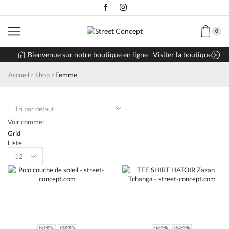
0
Bienvenue sur notre boutique en ligne
Visiter la boutique
Accueil
Shop
Femme
Voir comme:
Grid
Liste
Products
per
page
FEMME
HOMME
FEMME
HOMME