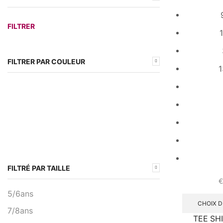
Prix
Prix
FILTRER
min
max
FILTRER PAR COULEUR
1
FILTRÉ PAR TAILLE
€
5/6ans
CHOIX D
7/8ans
TEE SHI