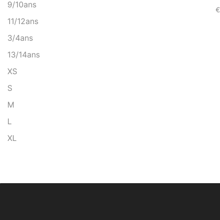
9/10ans
€
11/12ans
3/4ans
13/14ans
XS
S
M
L
XL