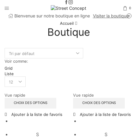
0
Bienvenue sur notre boutique en ligne
Visiter la boutique
Accueil
Boutique
Voir comme:
Grid
Liste
Products
per
page
Vue rapide
Vue rapide
CHOIX DES OPTIONS
CHOIX DES OPTIONS
Ajouter à la liste de favoris
Ajouter à la liste de favoris
S
S